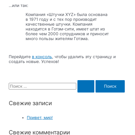
…или так:
Компания «Штучки XYZ» была основана
в 1971 году и с тех пор производит
качественные штучки. Компания
находится в Готэм-сити, имеет штат из
более чем 2000 сотрудников и приносит
много пользы жителям Готэма.
Перейдите
в консоль
, чтобы удалить эту страницу и
создать новые. Успехов!
S
e
a
Свежие записи
r
c
Привет, мир!
h
Свежие комментарии
f